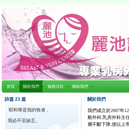
首頁
關於我們
服務項目
聯絡我們
詩篇 23 篇
關於我們
耶和華是我的牧者，
我們成立於2007
般外科,乳房外科主任
我必不至缺乏。
層不斷下降,便以上