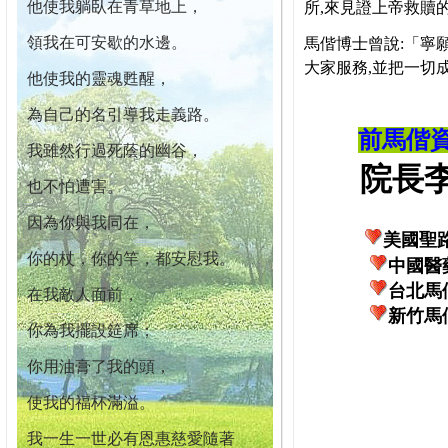
他使我躺臥在青草地上，
所,來見證上帝救贖
領我在可安歇的水邊。
馬偕博士曾說:「寧
大家服務,並把一切
他使我的靈魂甦醒，
為自己的名引導我走義路。
前馬偕
我雖然行過死蔭的幽谷，
院長李柏
也不怕遭害。
因為你與我同在，
美國聖
你的杖，你的竿，都安慰我。
中國醫
台北馬
在我敵人面前，
新竹馬
你為我擺設筵席；
你用油膏了我的頭，
使我的福杯滿溢。
我一生一世必有恩惠慈愛隨著