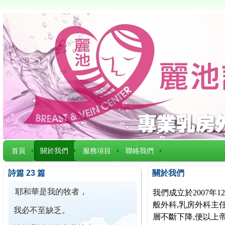
首頁
關於我們
服務項目
聯絡我們
詩篇 23 篇
關於我們
耶和華是我的牧者，
我們成立於2007
般外科,乳房外科主任
我必不至缺乏。
層不斷下降,便以上