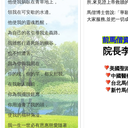
他使我躺臥在青草地上，
所,來見證上帝救贖
領我在可安歇的水邊。
馬偕博士曾說:「寧
大家服務,並把一切
他使我的靈魂甦醒，
為自己的名引導我走義路。
前馬偕
我雖然行過死蔭的幽谷，
院長李柏
也不怕遭害。
因為你與我同在，
美國聖
你的杖，你的竿，都安慰我。
中國醫
台北馬
在我敵人面前，
新竹馬
你為我擺設筵席；
你用油膏了我的頭，
使我的福杯滿溢。
我一生一世必有恩惠慈愛隨著