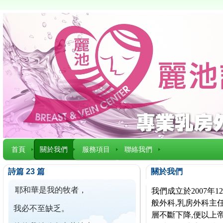
首頁
關於我們
服務項目
聯絡我們
詩篇 23 篇
關於我們
耶和華是我的牧者，
我們成立於2007
般外科,乳房外科主任
我必不至缺乏。
層不斷下降,便以上