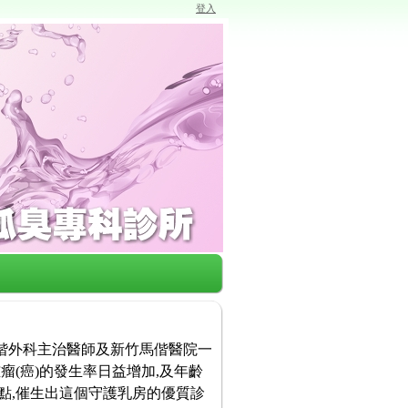
登入
馬偕外科主治醫師及新竹馬偕醫院一
瘤(癌)的發生率日益增加,及年齡
點,催生出這個守護乳房的優質診