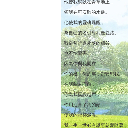
他使我躺臥在青草地上，
領我在可安歇的水邊。
他使我的靈魂甦醒，
為自己的名引導我走義路。
我雖然行過死蔭的幽谷，
也不怕遭害。
因為你與我同在，
你的杖，你的竿，都安慰我。
在我敵人面前，
你為我擺設筵席；
你用油膏了我的頭，
使我的福杯滿溢。
我一生一世必有恩惠慈愛隨著