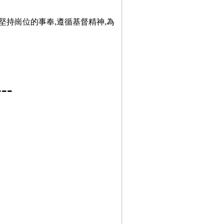
堅持崗位的事奉,遵循基督精神,為
-