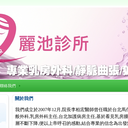
聯絡我們
關於我們
我們成立於2007年12月,院長李柏宏醫師曾任職於台北
般外科,乳房外科主任,台北加護病房主任,基於看見乳房腫
層不斷下降,便以上帝呼召的感動,結合專業的信念為出發