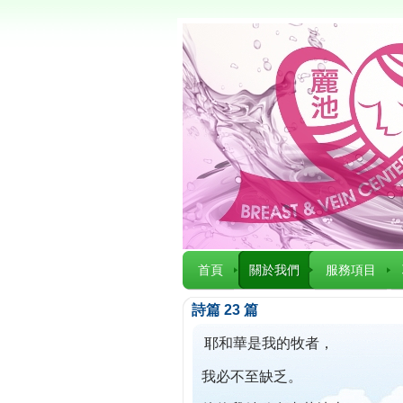
首頁
關於我們
服務項目
詩篇 23 篇
耶和華是我的牧者，
我必不至缺乏。