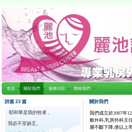
首頁
關於我們
服務項目
聯絡我們
詩篇 23 篇
關於我們
耶和華是我的牧者，
我們成立於2007
般外科,乳房外科主任
我必不至缺乏。
層不斷下降,便以上