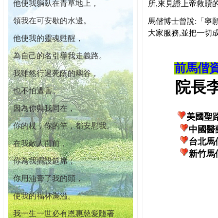
他使我躺臥在青草地上，
所,來見證上帝救贖
領我在可安歇的水邊。
馬偕博士曾說:「寧
大家服務,並把一切
他使我的靈魂甦醒，
為自己的名引導我走義路。
前馬偕
我雖然行過死蔭的幽谷，
院長李柏
也不怕遭害。
因為你與我同在，
美國聖
你的杖，你的竿，都安慰我。
中國醫
台北馬
在我敵人面前，
新竹馬
你為我擺設筵席；
你用油膏了我的頭，
使我的福杯滿溢。
我一生一世必有恩惠慈愛隨著