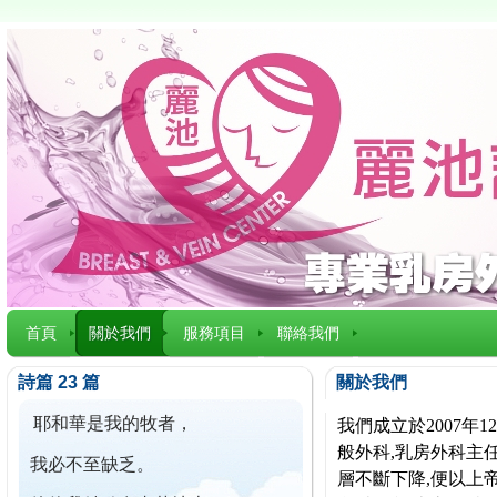
首頁
關於我們
服務項目
聯絡我們
詩篇 23 篇
關於我們
耶和華是我的牧者，
我們成立於2007
般外科,乳房外科主任
我必不至缺乏。
層不斷下降,便以上