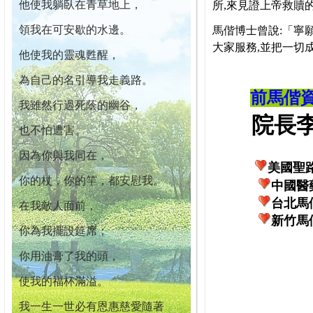
他使我躺臥在青草地上，
所,來見證上帝救贖
領我在可安歇的水邊。
馬偕博士曾說:「寧
大家服務,並把一切
他使我的靈魂甦醒，
為自己的名引導我走義路。
前馬偕
我雖然行過死蔭的幽谷，
院長李柏
也不怕遭害。
因為你與我同在，
美國聖
你的杖，你的竿，都安慰我。
中國醫
台北馬
在我敵人面前，
新竹馬
你為我擺設筵席；
你用油膏了我的頭，
使我的福杯滿溢。
我一生一世必有恩惠慈愛隨著