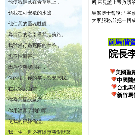
他使我躺臥在青草地上，
所,來見證上帝救贖
領我在可安歇的水邊。
馬偕博士曾說:「寧
大家服務,並把一切
他使我的靈魂甦醒，
為自己的名引導我走義路。
前馬偕
我雖然行過死蔭的幽谷，
院長李柏
也不怕遭害。
因為你與我同在，
美國聖
你的杖，你的竿，都安慰我。
中國醫
台北馬
在我敵人面前，
新竹馬
你為我擺設筵席；
你用油膏了我的頭，
使我的福杯滿溢。
我一生一世必有恩惠慈愛隨著