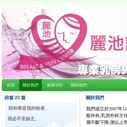
首頁
關於我們
服務項目
聯絡我們
詩篇 23 篇
關於我們
耶和華是我的牧者，
我們成立於2007
般外科,乳房外科主任
我必不至缺乏。
層不斷下降,便以上