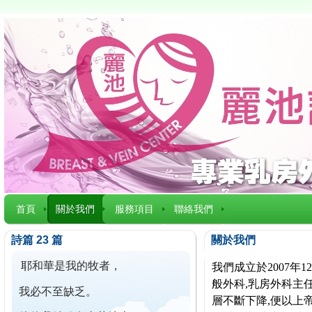
首頁
關於我們
服務項目
聯絡我們
詩篇 23 篇
關於我們
耶和華是我的牧者，
我們成立於2007
般外科,乳房外科主任
我必不至缺乏。
層不斷下降,便以上