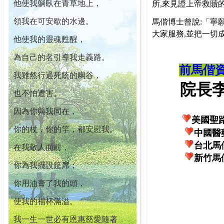
他使我躺臥在青草地上，
所,來見證上帝救贖
領我在可安歇的水邊。
馬偕博士曾說:「寧
大家服務,並把一切
他使我的靈魂甦醒，
為自己的名引導我走義路。
前馬偕
我雖然行過死蔭的幽谷，
院長李柏
也不怕遭害。
因為你與我同在，
美國聖
你的杖，你的竿，都安慰我。
中國醫
台北馬
在我敵人面前，
新竹馬
你為我擺設筵席；
你用油膏了我的頭，
使我的福杯滿溢。
我一生一世必有恩惠慈愛隨著