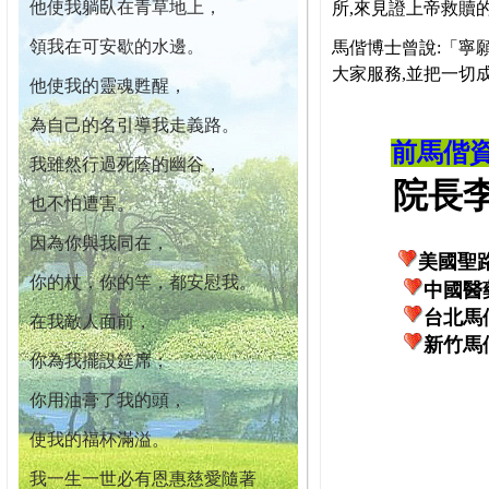
他使我躺臥在青草地上，
所,來見證上帝救贖
領我在可安歇的水邊。
馬偕博士曾說:「寧
大家服務,並把一切
他使我的靈魂甦醒，
為自己的名引導我走義路。
前馬偕
我雖然行過死蔭的幽谷，
院長李柏
也不怕遭害。
因為你與我同在，
美國聖
你的杖，你的竿，都安慰我。
中國醫
台北馬
在我敵人面前，
新竹馬
你為我擺設筵席；
你用油膏了我的頭，
使我的福杯滿溢。
我一生一世必有恩惠慈愛隨著