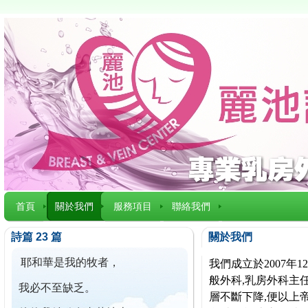
首頁
關於我們
服務項目
聯絡我們
詩篇 23 篇
關於我們
耶和華是我的牧者，
我們成立於2007
般外科,乳房外科主任
我必不至缺乏。
層不斷下降,便以上