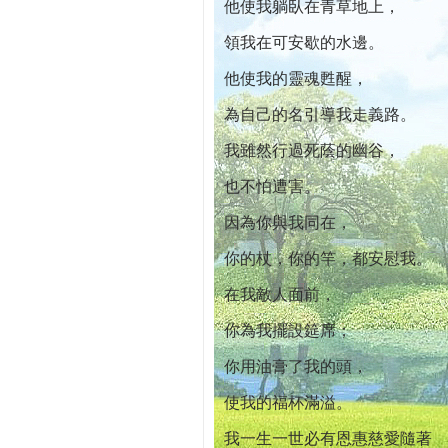
他使我躺臥在青草地上，
領我在可安歇的水邊。
他使我的靈魂甦醒，
為自己的名引導我走義路。
我雖然行過死蔭的幽谷，
也不怕遭害。
因為你與我同在，
你的杖，你的竿，都安慰我。
在我敵人面前，
你為我擺設筵席；
你用油膏了我的頭，
使我的福杯滿溢。
我一生一世必有恩惠慈愛隨著