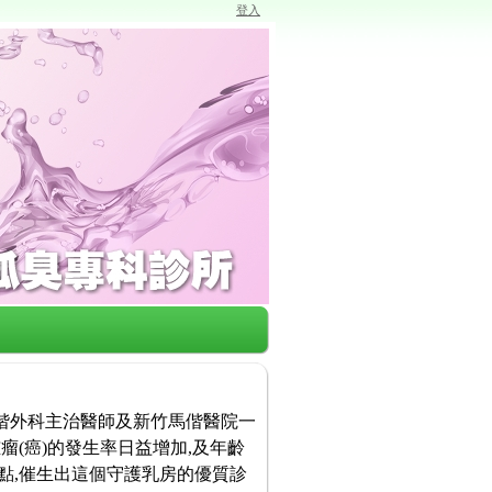
登入
馬偕外科主治醫師及新竹馬偕醫院一
瘤(癌)的發生率日益增加,及年齡
點,催生出這個守護乳房的優質診