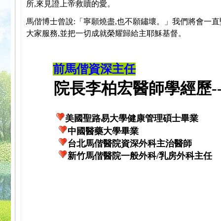
所,來見證上帝救贖的愛。
馬偕博士曾說:「寧願燒盡,也不願鏽壞。」我們將會一直
大家服務,並把一切成就榮耀歸給主耶穌基督。
前馬偕資深主任
院長李柏宏醫師學經歷---
美國聖路易大學健康管理碩士畢業
中國醫藥大學畢業
台北馬偕醫院資深外科主治醫師
新竹馬偕醫院一般外科/乳房外科主任