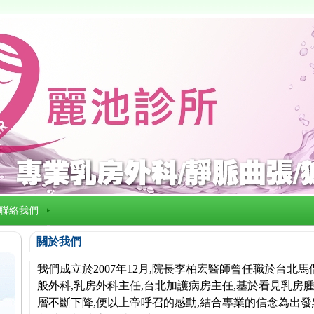
聯絡我們
關於我們
我們成立於2007年12月,院長李柏宏醫師曾任職於台北
般外科,乳房外科主任,台北加護病房主任,基於看見乳房腫
層不斷下降,便以上帝呼召的感動,結合專業的信念為出發