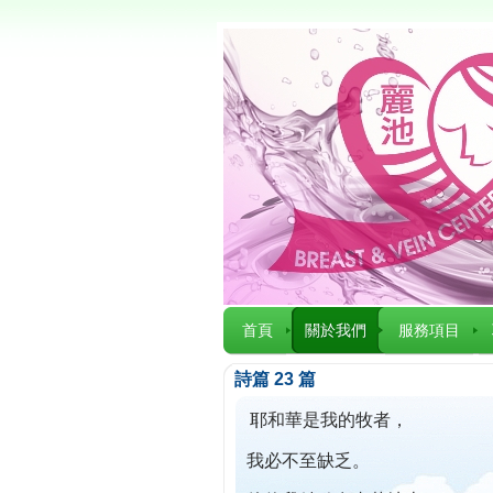
首頁
關於我們
服務項目
詩篇 23 篇
耶和華是我的牧者，
我必不至缺乏。