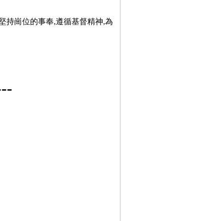
堅持崗位的事奉,遵循基督精神,為
-