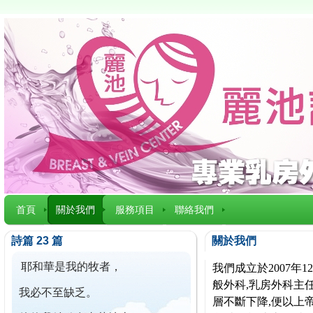
首頁
關於我們
服務項目
聯絡我們
詩篇 23 篇
關於我們
耶和華是我的牧者，
我們成立於2007
般外科,乳房外科主任
我必不至缺乏。
層不斷下降,便以上