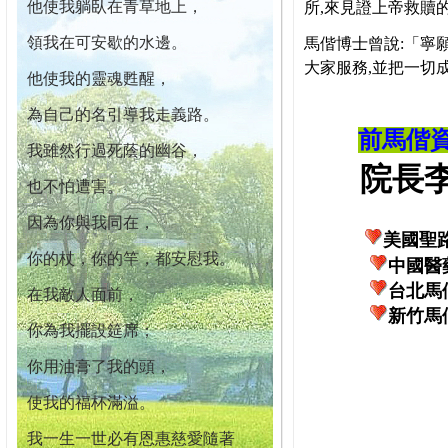
他使我躺臥在青草地上，
所,來見證上帝救贖
領我在可安歇的水邊。
馬偕博士曾說:「寧
大家服務,並把一切
他使我的靈魂甦醒，
為自己的名引導我走義路。
前馬偕
我雖然行過死蔭的幽谷，
院長李柏
也不怕遭害。
因為你與我同在，
美國聖
你的杖，你的竿，都安慰我。
中國醫
台北馬
在我敵人面前，
新竹馬
你為我擺設筵席；
你用油膏了我的頭，
使我的福杯滿溢。
我一生一世必有恩惠慈愛隨著