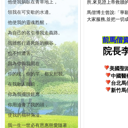
他使我躺臥在青草地上，
所,來見證上帝救贖
領我在可安歇的水邊。
馬偕博士曾說:「寧
大家服務,並把一切
他使我的靈魂甦醒，
為自己的名引導我走義路。
前馬偕
我雖然行過死蔭的幽谷，
院長李柏
也不怕遭害。
因為你與我同在，
美國聖
你的杖，你的竿，都安慰我。
中國醫
台北馬
在我敵人面前，
新竹馬
你為我擺設筵席；
你用油膏了我的頭，
使我的福杯滿溢。
我一生一世必有恩惠慈愛隨著