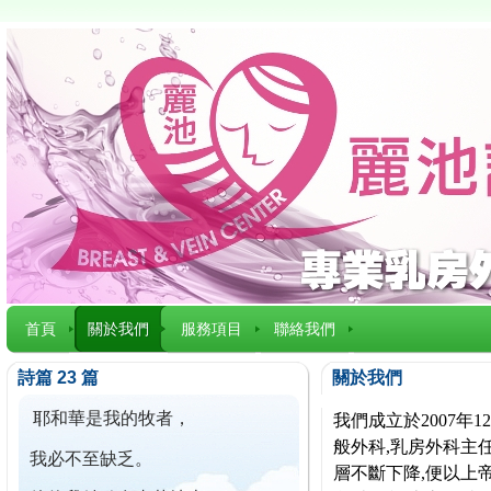
首頁
關於我們
服務項目
聯絡我們
詩篇 23 篇
關於我們
耶和華是我的牧者，
我們成立於2007
般外科,乳房外科主任
我必不至缺乏。
層不斷下降,便以上