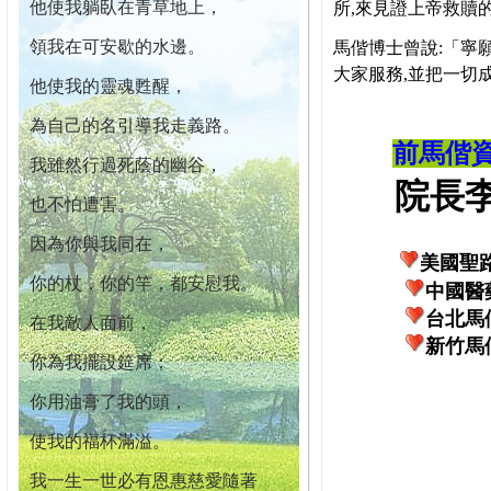
他使我躺臥在青草地上，
所,來見證上帝救贖
領我在可安歇的水邊。
馬偕博士曾說:「寧
大家服務,並把一切
他使我的靈魂甦醒，
為自己的名引導我走義路。
前馬偕
我雖然行過死蔭的幽谷，
院長李柏
也不怕遭害。
因為你與我同在，
美國聖
你的杖，你的竿，都安慰我。
中國醫
台北馬
在我敵人面前，
新竹馬
你為我擺設筵席；
你用油膏了我的頭，
使我的福杯滿溢。
我一生一世必有恩惠慈愛隨著