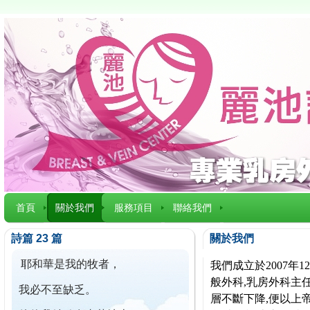
首頁
關於我們
服務項目
聯絡我們
詩篇 23 篇
關於我們
耶和華是我的牧者，
我們成立於2007
般外科,乳房外科主任
我必不至缺乏。
層不斷下降,便以上