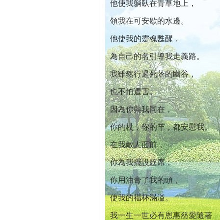
他使我躺臥在青草地上，
領我在可安歇的水邊。
他使我的靈魂甦醒，
為自己的名引導我走義路。
我雖然行過死蔭的幽谷，
也不怕遭害。
因為你與我同在，
你的杖，你的竿，都安慰我。
在我敵人面前，
你為我擺設筵席；
你用油膏了我的頭，
使我的福杯滿溢。
我一生一世必有恩惠慈愛隨著