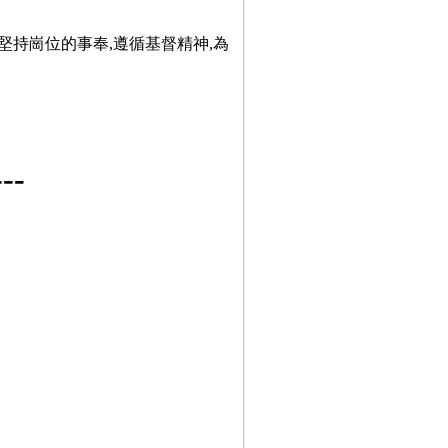
堅持崗位的事奉,遵循基督精神,為
-