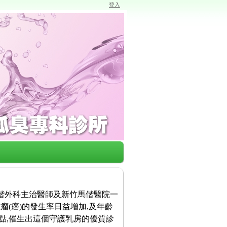
登入
馬偕外科主治醫師及新竹馬偕醫院一
瘤(癌)的發生率日益增加,及年齡
點,催生出這個守護乳房的優質診