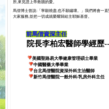
所,來見證上帝救贖的愛。
馬偕博士曾說:「寧願燒盡,也不願鏽壞。」我們將會一直
大家服務,並把一切成就榮耀歸給主耶穌基督。
前馬偕資深主任
院長李柏宏醫師學經歷---
美國聖路易大學健康管理碩士畢業
中國醫藥大學畢業
台北馬偕醫院資深外科主治醫師
新竹馬偕醫院一般外科/乳房外科主任