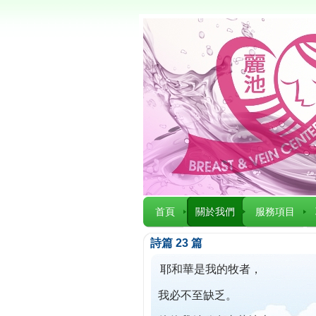
首頁
關於我們
服務項目
詩篇 23 篇
耶和華是我的牧者，
我必不至缺乏。