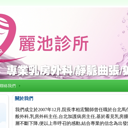
聯絡我們
關於我們
我們成立於2007年12月,院長李柏宏醫師曾任職於台北
般外科,乳房外科主任,台北加護病房主任,基於看見乳房腫
層不斷下降,便以上帝呼召的感動,結合專業的信念為出發