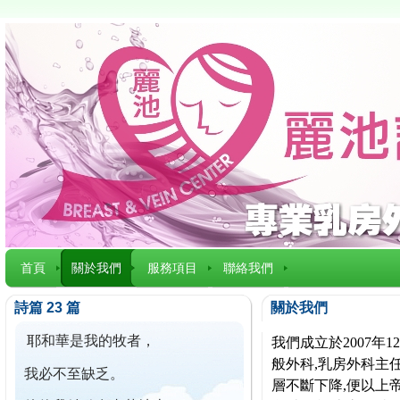
首頁
關於我們
服務項目
聯絡我們
詩篇 23 篇
關於我們
耶和華是我的牧者，
我們成立於2007
般外科,乳房外科主任
我必不至缺乏。
層不斷下降,便以上