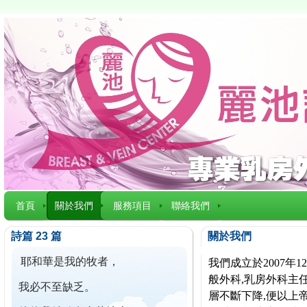
首頁
關於我們
服務項目
聯絡我們
詩篇 23 篇
關於我們
耶和華是我的牧者，
我們成立於2007
般外科,乳房外科主任
我必不至缺乏。
層不斷下降,便以上