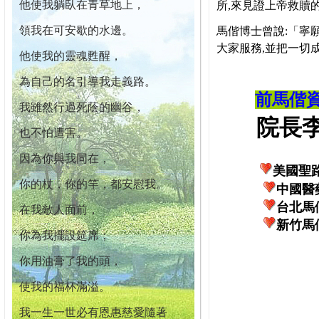
他使我躺臥在青草地上，
所,來見證上帝救贖
領我在可安歇的水邊。
馬偕博士曾說:「寧
大家服務,並把一切
他使我的靈魂甦醒，
為自己的名引導我走義路。
前馬偕
我雖然行過死蔭的幽谷，
院長李柏
也不怕遭害。
因為你與我同在，
美國聖
你的杖，你的竿，都安慰我。
中國醫
台北馬
在我敵人面前，
新竹馬
你為我擺設筵席；
你用油膏了我的頭，
使我的福杯滿溢。
我一生一世必有恩惠慈愛隨著