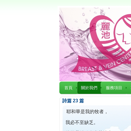
首頁
關於我們
服務項目
詩篇 23 篇
耶和華是我的牧者，
我必不至缺乏。