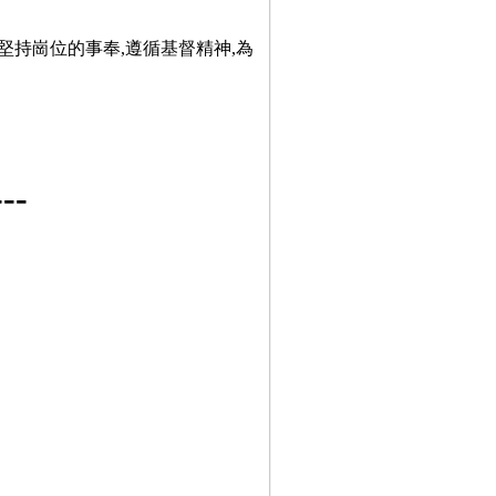
堅持崗位的事奉,遵循基督精神,為
-