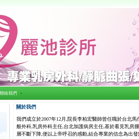
聯絡我們
關於我們
我們成立於2007年12月,院長李柏宏醫師曾任職於台北
般外科,乳房外科主任,台北加護病房主任,基於看見乳房腫
層不斷下降,便以上帝呼召的感動,結合專業的信念為出發