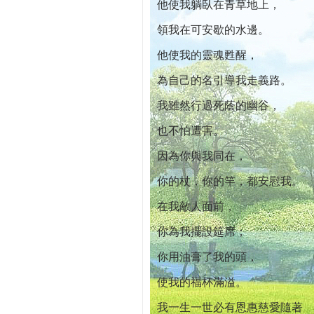
他使我躺臥在青草地上，
領我在可安歇的水邊。
他使我的靈魂甦醒，
為自己的名引導我走義路。
我雖然行過死蔭的幽谷，
也不怕遭害。
因為你與我同在，
你的杖，你的竿，都安慰我。
在我敵人面前，
你為我擺設筵席；
你用油膏了我的頭，
使我的福杯滿溢。
我一生一世必有恩惠慈愛隨著