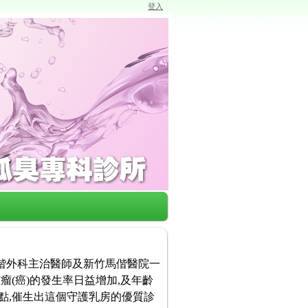
登入
馬偕外科主治醫師及新竹馬偕醫院一
瘤(癌)的發生率日益增加,及年齡
點,催生出這個守護乳房的優質診