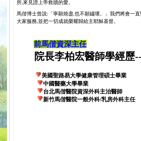
所,來見證上帝救贖的愛。
馬偕博士曾說:「寧願燒盡,也不願鏽壞。」我們將會一直
大家服務,並把一切成就榮耀歸給主耶穌基督。
前馬偕資深主任
院長李柏宏醫師學經歷---
美國聖路易大學健康管理碩士畢業
中國醫藥大學畢業
台北馬偕醫院資深外科主治醫師
新竹馬偕醫院一般外科/乳房外科主任