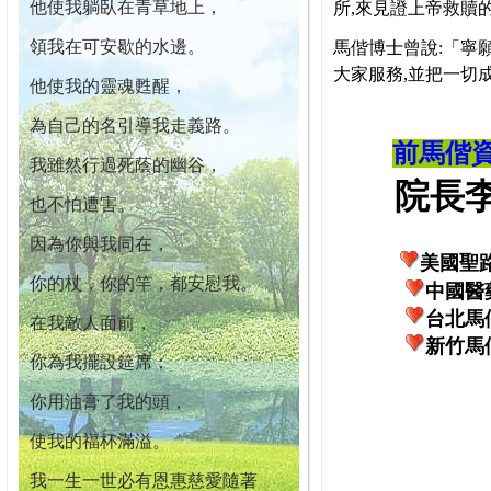
他使我躺臥在青草地上，
所,來見證上帝救贖
領我在可安歇的水邊。
馬偕博士曾說:「寧
大家服務,並把一切
他使我的靈魂甦醒，
為自己的名引導我走義路。
前馬偕
我雖然行過死蔭的幽谷，
院長李柏
也不怕遭害。
因為你與我同在，
美國聖
你的杖，你的竿，都安慰我。
中國醫
台北馬
在我敵人面前，
新竹馬
你為我擺設筵席；
你用油膏了我的頭，
使我的福杯滿溢。
我一生一世必有恩惠慈愛隨著