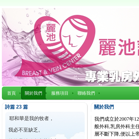
首頁
關於我們
服務項目
聯絡我們
詩篇 23 篇
關於我們
耶和華是我的牧者，
我們成立於2007
般外科,乳房外科主任
我必不至缺乏。
層不斷下降,便以上