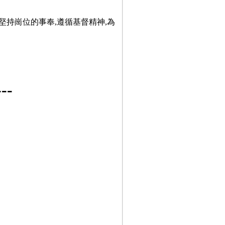
堅持崗位的事奉,遵循基督精神,為
-