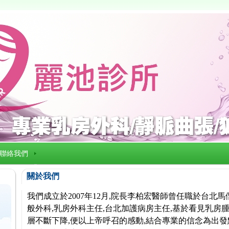
聯絡我們
關於我們
我們成立於2007年12月,院長李柏宏醫師曾任職於台北
般外科,乳房外科主任,台北加護病房主任,基於看見乳房腫
層不斷下降,便以上帝呼召的感動,結合專業的信念為出發