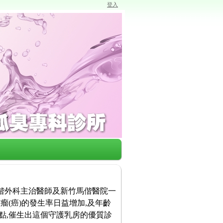
登入
馬偕外科主治醫師及新竹馬偕醫院一
瘤(癌)的發生率日益增加,及年齡
點,催生出這個守護乳房的優質診