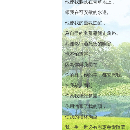
他使我躺臥在青草地上，
領我在可安歇的水邊。
他使我的靈魂甦醒，
為自己的名引導我走義路。
我雖然行過死蔭的幽谷，
也不怕遭害。
因為你與我同在，
你的杖，你的竿，都安慰我。
在我敵人面前，
你為我擺設筵席；
你用油膏了我的頭，
使我的福杯滿溢。
我一生一世必有恩惠慈愛隨著