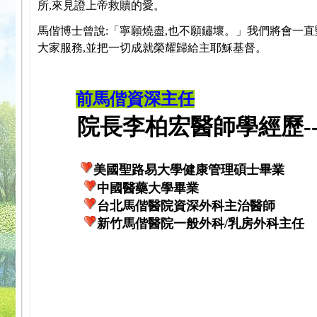
所,來見證上帝救贖的愛。
馬偕博士曾說:「寧願燒盡,也不願鏽壞。」我們將會一直
大家服務,並把一切成就榮耀歸給主耶穌基督。
前馬偕資深主任
院長李柏宏醫師學經歷---
美國聖路易大學健康管理碩士畢業
中國醫藥大學畢業
台北馬偕醫院資深外科主治醫師
新竹馬偕醫院一般外科/乳房外科主任