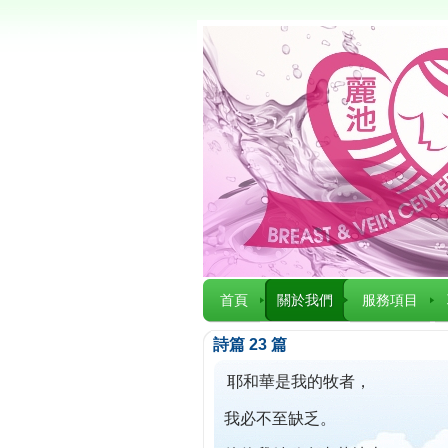
首頁
關於我們
服務項目
詩篇 23 篇
耶和華是我的牧者，
我必不至缺乏。