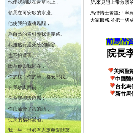
他使我躺臥在青草地上，
所,來見證上帝救贖
領我在可安歇的水邊。
馬偕博士曾說:「寧
大家服務,並把一切
他使我的靈魂甦醒，
為自己的名引導我走義路。
前馬偕
我雖然行過死蔭的幽谷，
院長李柏
也不怕遭害。
因為你與我同在，
美國聖
你的杖，你的竿，都安慰我。
中國醫
台北馬
在我敵人面前，
新竹馬
你為我擺設筵席；
你用油膏了我的頭，
使我的福杯滿溢。
我一生一世必有恩惠慈愛隨著