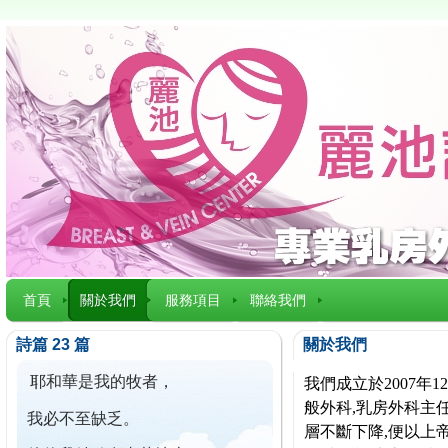
首頁
關於我們
服務項目
聯絡我們
詩篇 23 篇
關於我們
耶和華是我的牧者，
我們成立於2007
般外科,乳房外科主任
我必不至缺乏。
層不斷下降,便以上