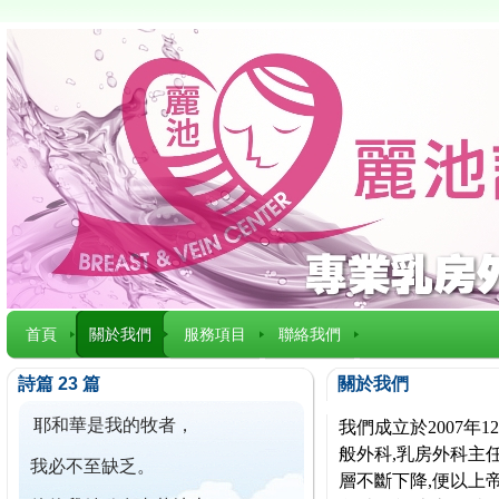
首頁
關於我們
服務項目
聯絡我們
詩篇 23 篇
關於我們
耶和華是我的牧者，
我們成立於2007
般外科,乳房外科主任
我必不至缺乏。
層不斷下降,便以上