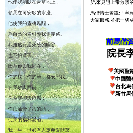
他使我躺臥在青草地上，
所,來見證上帝救贖
領我在可安歇的水邊。
馬偕博士曾說:「寧
大家服務,並把一切
他使我的靈魂甦醒，
為自己的名引導我走義路。
前馬偕
我雖然行過死蔭的幽谷，
院長李柏
也不怕遭害。
因為你與我同在，
美國聖
你的杖，你的竿，都安慰我。
中國醫
台北馬
在我敵人面前，
新竹馬
你為我擺設筵席；
你用油膏了我的頭，
使我的福杯滿溢。
我一生一世必有恩惠慈愛隨著