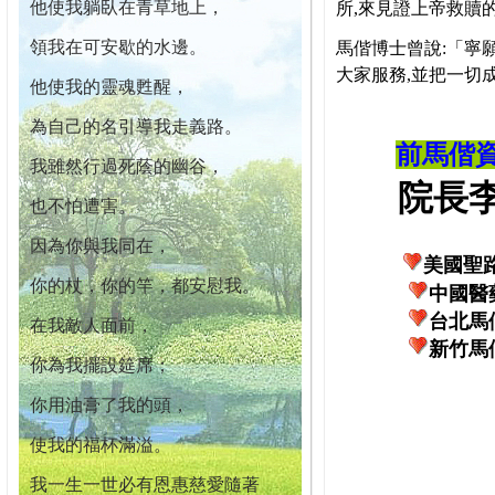
他使我躺臥在青草地上，
所,來見證上帝救贖
領我在可安歇的水邊。
馬偕博士曾說:「寧
大家服務,並把一切
他使我的靈魂甦醒，
為自己的名引導我走義路。
前馬偕
我雖然行過死蔭的幽谷，
院長李柏
也不怕遭害。
因為你與我同在，
美國聖
你的杖，你的竿，都安慰我。
中國醫
台北馬
在我敵人面前，
新竹馬
你為我擺設筵席；
你用油膏了我的頭，
使我的福杯滿溢。
我一生一世必有恩惠慈愛隨著