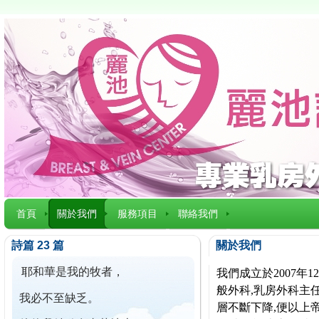
首頁
關於我們
服務項目
聯絡我們
詩篇 23 篇
關於我們
耶和華是我的牧者，
我們成立於2007
般外科,乳房外科主任
我必不至缺乏。
層不斷下降,便以上