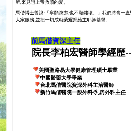
所,來見證上帝救贖的愛。
馬偕博士曾說:「寧願燒盡,也不願鏽壞。」我們將會一直
大家服務,並把一切成就榮耀歸給主耶穌基督。
前馬偕資深主任
院長李柏宏醫師學經歷---
美國聖路易大學健康管理碩士畢業
中國醫藥大學畢業
台北馬偕醫院資深外科主治醫師
新竹馬偕醫院一般外科/乳房外科主任