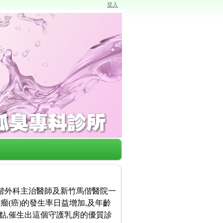
登入
馬偕外科主治醫師及新竹馬偕醫院一
瘤(癌)的發生率日益增加,及年齡
點,催生出這個守護乳房的優質診