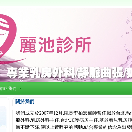
聯絡我們
關於我們
我們成立於2007年12月,院長李柏宏醫師曾任職於台北
般外科,乳房外科主任,台北加護病房主任,基於看見乳房腫
層不斷下降,便以上帝呼召的感動,結合專業的信念為出發