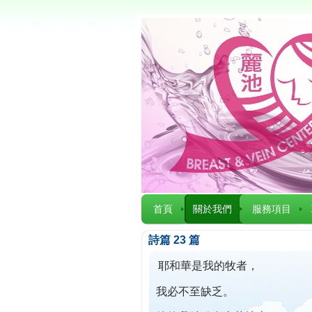
首頁
關於我們
服務項目
詩篇 23 篇
耶和華是我的牧者，
我必不至缺乏。