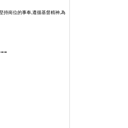
堅持崗位的事奉,遵循基督精神,為
-