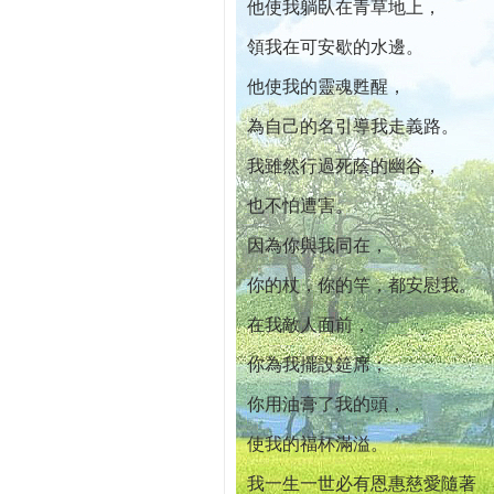
他使我躺臥在青草地上，
領我在可安歇的水邊。
他使我的靈魂甦醒，
為自己的名引導我走義路。
我雖然行過死蔭的幽谷，
也不怕遭害。
因為你與我同在，
你的杖，你的竿，都安慰我。
在我敵人面前，
你為我擺設筵席；
你用油膏了我的頭，
使我的福杯滿溢。
我一生一世必有恩惠慈愛隨著