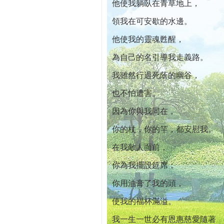
他使我躺臥在青草地上，
領我在可安歇的水邊。
他使我的靈魂甦醒，
為自己的名引導我走義路。
我雖然行過死蔭的幽谷，
也不怕遭害。
因為你與我同在，
你的杖，你的竿，都安慰我。
在我敵人面前，
你為我擺設筵席；
你用油膏了我的頭，
使我的福杯滿溢。
我一生一世必有恩惠慈愛隨著