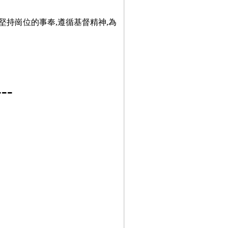
堅持崗位的事奉,遵循基督精神,為
-