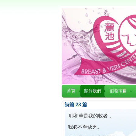
首頁
關於我們
服務項目
詩篇 23 篇
耶和華是我的牧者，
我必不至缺乏。