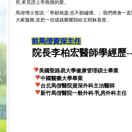
所,來見證上帝救贖的愛。
馬偕博士曾說:「寧願燒盡,也不願鏽壞。」我們將會一直
大家服務,並把一切成就榮耀歸給主耶穌基督。
前馬偕資深主任
院長李柏宏醫師學經歷---
美國聖路易大學健康管理碩士畢業
中國醫藥大學畢業
台北馬偕醫院資深外科主治醫師
新竹馬偕醫院一般外科/乳房外科主任