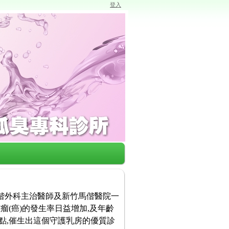
登入
馬偕外科主治醫師及新竹馬偕醫院一
瘤(癌)的發生率日益增加,及年齡
點,催生出這個守護乳房的優質診