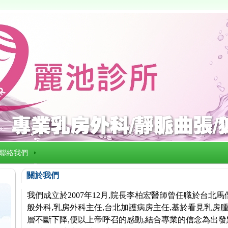
聯絡我們
關於我們
我們成立於2007年12月,院長李柏宏醫師曾任職於台北
般外科,乳房外科主任,台北加護病房主任,基於看見乳房腫
層不斷下降,便以上帝呼召的感動,結合專業的信念為出發