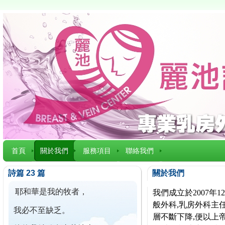
首頁
關於我們
服務項目
聯絡我們
詩篇 23 篇
關於我們
耶和華是我的牧者，
我們成立於2007
般外科,乳房外科主任
我必不至缺乏。
層不斷下降,便以上