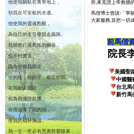
他使我躺臥在青草地上，
所,來見證上帝救贖
領我在可安歇的水邊。
馬偕博士曾說:「寧
大家服務,並把一切
他使我的靈魂甦醒，
為自己的名引導我走義路。
前馬偕
我雖然行過死蔭的幽谷，
院長李柏
也不怕遭害。
因為你與我同在，
美國聖
你的杖，你的竿，都安慰我。
中國醫
台北馬
在我敵人面前，
新竹馬
你為我擺設筵席；
你用油膏了我的頭，
使我的福杯滿溢。
我一生一世必有恩惠慈愛隨著