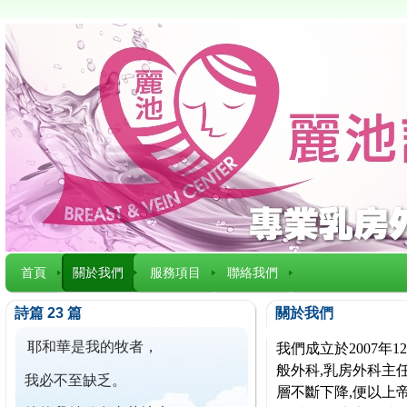
首頁
關於我們
服務項目
聯絡我們
詩篇 23 篇
關於我們
耶和華是我的牧者，
我們成立於2007
般外科,乳房外科主任
我必不至缺乏。
層不斷下降,便以上