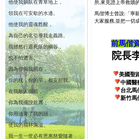
他使我躺臥在青草地上，
所,來見證上帝救贖
領我在可安歇的水邊。
馬偕博士曾說:「寧
大家服務,並把一切
他使我的靈魂甦醒，
為自己的名引導我走義路。
前馬偕
我雖然行過死蔭的幽谷，
院長李柏
也不怕遭害。
因為你與我同在，
美國聖
你的杖，你的竿，都安慰我。
中國醫
台北馬
在我敵人面前，
新竹馬
你為我擺設筵席；
你用油膏了我的頭，
使我的福杯滿溢。
我一生一世必有恩惠慈愛隨著