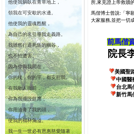
他使我躺臥在青草地上，
所,來見證上帝救贖
領我在可安歇的水邊。
馬偕博士曾說:「寧
大家服務,並把一切
他使我的靈魂甦醒，
為自己的名引導我走義路。
前馬偕
我雖然行過死蔭的幽谷，
院長李柏
也不怕遭害。
因為你與我同在，
美國聖
你的杖，你的竿，都安慰我。
中國醫
台北馬
在我敵人面前，
新竹馬
你為我擺設筵席；
你用油膏了我的頭，
使我的福杯滿溢。
我一生一世必有恩惠慈愛隨著