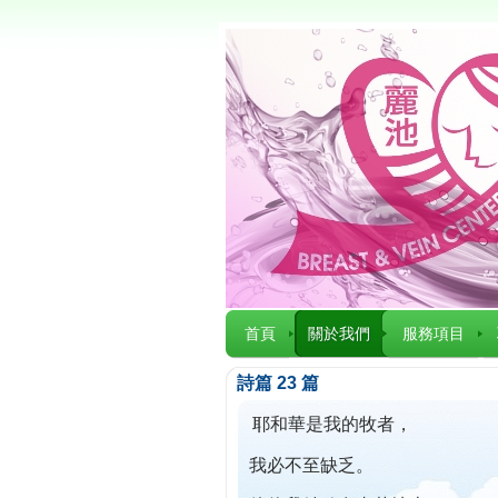
首頁
關於我們
服務項目
詩篇 23 篇
耶和華是我的牧者，
我必不至缺乏。