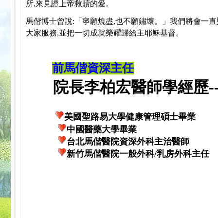
所,來見證上帝救贖的愛。
馬偕博士曾說:「寧願燒盡,也不願鏽壞。」我們將會一直
大家服務,並把一切成就榮耀歸給主耶穌基督。
前馬偕資深主任
院長李柏宏醫師學經歷---
美國聖路易大學健康管理碩士畢業
中國醫藥大學畢業
台北馬偕醫院資深外科主治醫師
新竹馬偕醫院一般外科/乳房外科主任