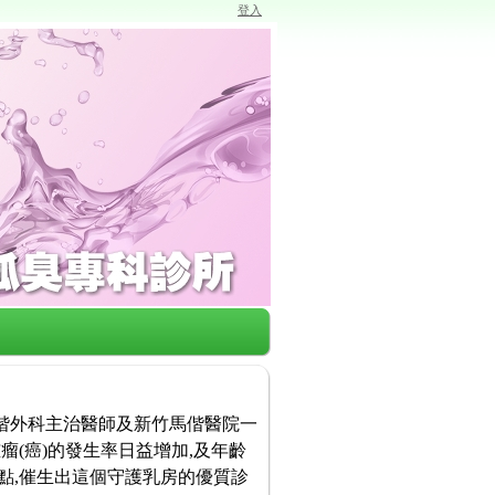
登入
馬偕外科主治醫師及新竹馬偕醫院一
瘤(癌)的發生率日益增加,及年齡
點,催生出這個守護乳房的優質診