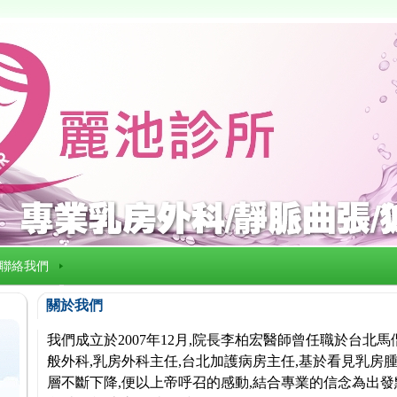
聯絡我們
關於我們
我們成立於2007年12月,院長李柏宏醫師曾任職於台北
般外科,乳房外科主任,台北加護病房主任,基於看見乳房腫
層不斷下降,便以上帝呼召的感動,結合專業的信念為出發