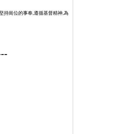
堅持崗位的事奉,遵循基督精神,為
-