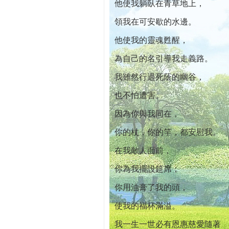
他使我躺臥在青草地上，
領我在可安歇的水邊。
他使我的靈魂甦醒，
為自己的名引導我走義路。
我雖然行過死蔭的幽谷，
也不怕遭害。
因為你與我同在，
你的杖，你的竿，都安慰我。
在我敵人面前，
你為我擺設筵席；
你用油膏了我的頭，
使我的福杯滿溢。
我一生一世必有恩惠慈愛隨著