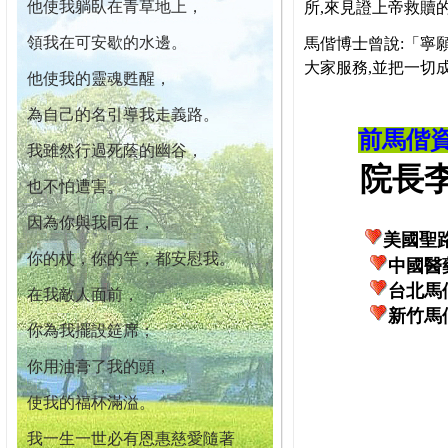
他使我躺臥在青草地上，
所,來見證上帝救贖
領我在可安歇的水邊。
馬偕博士曾說:「寧
大家服務,並把一切
他使我的靈魂甦醒，
為自己的名引導我走義路。
前馬偕
我雖然行過死蔭的幽谷，
院長李柏
也不怕遭害。
因為你與我同在，
美國聖
你的杖，你的竿，都安慰我。
中國醫
台北馬
在我敵人面前，
新竹馬
你為我擺設筵席；
你用油膏了我的頭，
使我的福杯滿溢。
我一生一世必有恩惠慈愛隨著