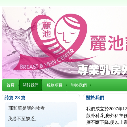
首頁
關於我們
服務項目
聯絡我們
詩篇 23 篇
關於我們
耶和華是我的牧者，
我們成立於2007
般外科,乳房外科主任
我必不至缺乏。
層不斷下降,便以上