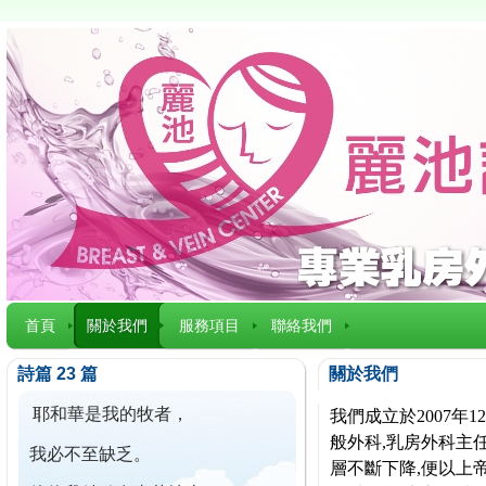
首頁
關於我們
服務項目
聯絡我們
詩篇 23 篇
關於我們
耶和華是我的牧者，
我們成立於2007
般外科,乳房外科主任
我必不至缺乏。
層不斷下降,便以上