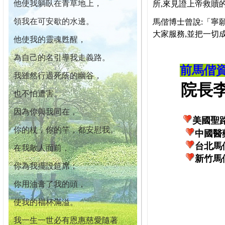
他使我躺臥在青草地上，
所,來見證上帝救贖
領我在可安歇的水邊。
馬偕博士曾說:「寧
大家服務,並把一切
他使我的靈魂甦醒，
為自己的名引導我走義路。
前馬偕
我雖然行過死蔭的幽谷，
院長李柏
也不怕遭害。
因為你與我同在，
美國聖
你的杖，你的竿，都安慰我。
中國醫
台北馬
在我敵人面前，
新竹馬
你為我擺設筵席；
你用油膏了我的頭，
使我的福杯滿溢。
我一生一世必有恩惠慈愛隨著