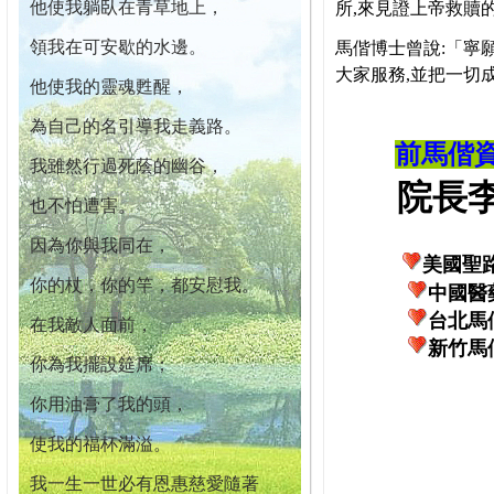
他使我躺臥在青草地上，
所,來見證上帝救贖
領我在可安歇的水邊。
馬偕博士曾說:「寧
大家服務,並把一切
他使我的靈魂甦醒，
為自己的名引導我走義路。
前馬偕
我雖然行過死蔭的幽谷，
院長李柏
也不怕遭害。
因為你與我同在，
美國聖
你的杖，你的竿，都安慰我。
中國醫
台北馬
在我敵人面前，
新竹馬
你為我擺設筵席；
你用油膏了我的頭，
使我的福杯滿溢。
我一生一世必有恩惠慈愛隨著