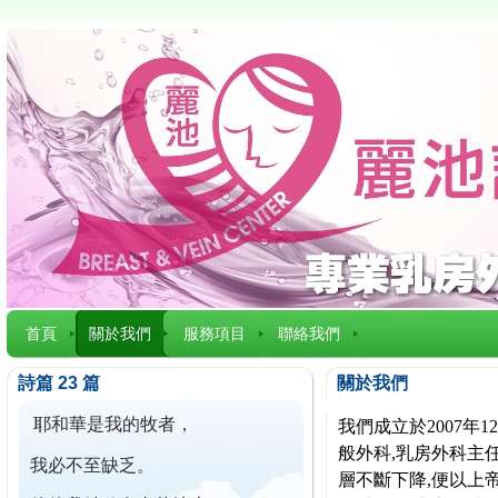
首頁
關於我們
服務項目
聯絡我們
詩篇 23 篇
關於我們
耶和華是我的牧者，
我們成立於2007
般外科,乳房外科主任
我必不至缺乏。
層不斷下降,便以上