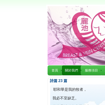
首頁
關於我們
服務項目
詩篇 23 篇
耶和華是我的牧者，
我必不至缺乏。