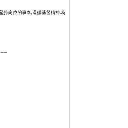
堅持崗位的事奉,遵循基督精神,為
-