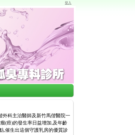
登入
馬偕外科主治醫師及新竹馬偕醫院一
瘤(癌)的發生率日益增加,及年齡
點,催生出這個守護乳房的優質診