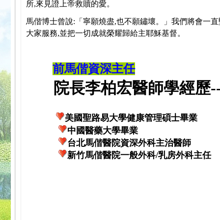
所,來見證上帝救贖的愛。
馬偕博士曾說:「寧願燒盡,也不願鏽壞。」我們將會一直
大家服務,並把一切成就榮耀歸給主耶穌基督。
前馬偕資深主任
院長李柏宏醫師學經歷---
美國聖路易大學健康管理碩士畢業
中國醫藥大學畢業
台北馬偕醫院資深外科主治醫師
新竹馬偕醫院一般外科/乳房外科主任