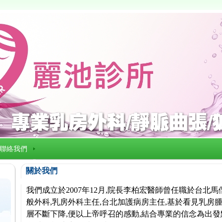
聯絡我們
關於我們
我們成立於2007年12月,院長李柏宏醫師曾任職於台北
般外科,乳房外科主任,台北加護病房主任,基於看見乳房腫
層不斷下降,便以上帝呼召的感動,結合專業的信念為出發