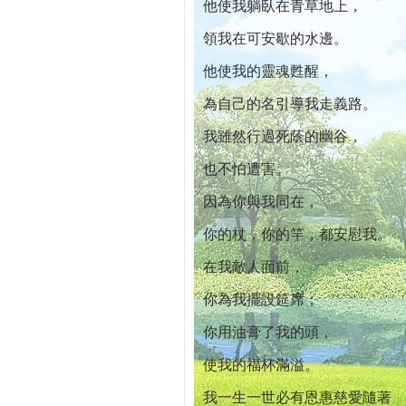
他使我躺臥在青草地上，
領我在可安歇的水邊。
他使我的靈魂甦醒，
為自己的名引導我走義路。
我雖然行過死蔭的幽谷，
也不怕遭害。
因為你與我同在，
你的杖，你的竿，都安慰我。
在我敵人面前，
你為我擺設筵席；
你用油膏了我的頭，
使我的福杯滿溢。
我一生一世必有恩惠慈愛隨著