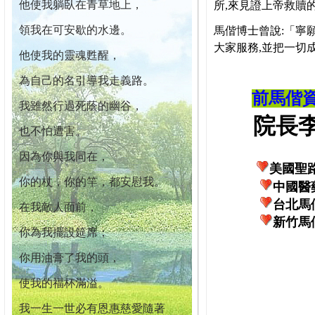
他使我躺臥在青草地上，
所,來見證上帝救贖
領我在可安歇的水邊。
馬偕博士曾說:「寧
大家服務,並把一切
他使我的靈魂甦醒，
為自己的名引導我走義路。
前馬偕
我雖然行過死蔭的幽谷，
院長李柏
也不怕遭害。
因為你與我同在，
美國聖
你的杖，你的竿，都安慰我。
中國醫
台北馬
在我敵人面前，
新竹馬
你為我擺設筵席；
你用油膏了我的頭，
使我的福杯滿溢。
我一生一世必有恩惠慈愛隨著