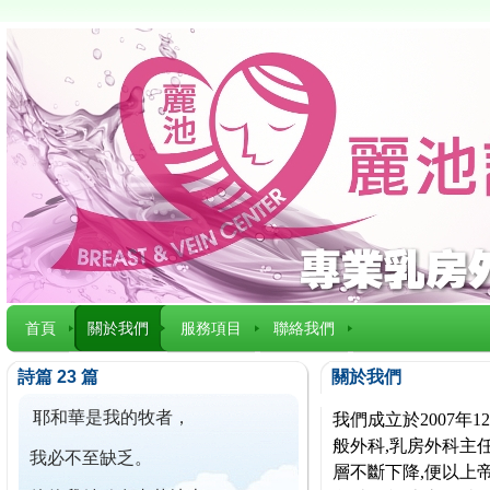
首頁
關於我們
服務項目
聯絡我們
詩篇 23 篇
關於我們
耶和華是我的牧者，
我們成立於2007
般外科,乳房外科主任
我必不至缺乏。
層不斷下降,便以上