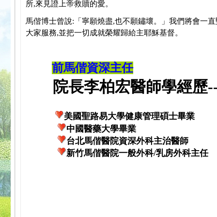
所,來見證上帝救贖的愛。
馬偕博士曾說:「寧願燒盡,也不願鏽壞。」我們將會一直
大家服務,並把一切成就榮耀歸給主耶穌基督。
前馬偕資深主任
院長李柏宏醫師學經歷---
美國聖路易大學健康管理碩士畢業
中國醫藥大學畢業
台北馬偕醫院資深外科主治醫師
新竹馬偕醫院一般外科/乳房外科主任