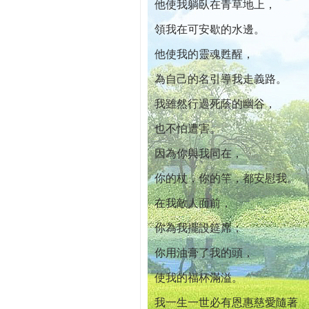
他使我躺臥在青草地上，
領我在可安歇的水邊。
他使我的靈魂甦醒，
為自己的名引導我走義路。
我雖然行過死蔭的幽谷，
也不怕遭害。
因為你與我同在，
你的杖，你的竿，都安慰我。
在我敵人面前，
你為我擺設筵席；
你用油膏了我的頭，
使我的福杯滿溢。
我一生一世必有恩惠慈愛隨著