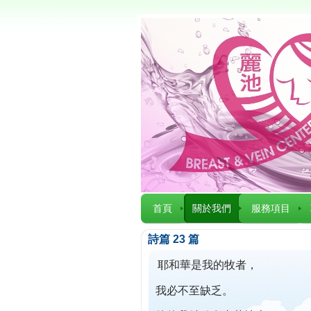
首頁
關於我們
服務項目
詩篇 23 篇
耶和華是我的牧者，
我必不至缺乏。