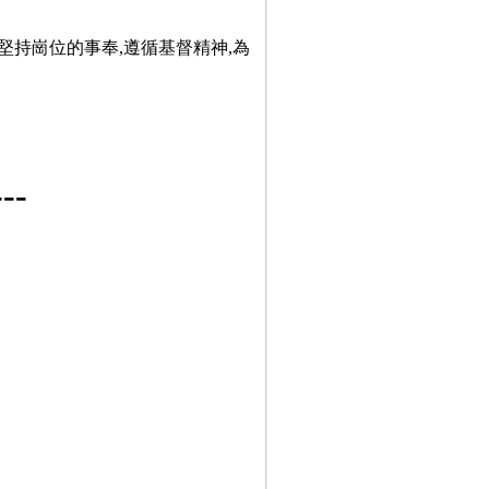
堅持崗位的事奉,遵循基督精神,為
-