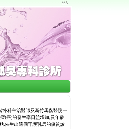
登入
馬偕外科主治醫師及新竹馬偕醫院一
瘤(癌)的發生率日益增加,及年齡
點,催生出這個守護乳房的優質診