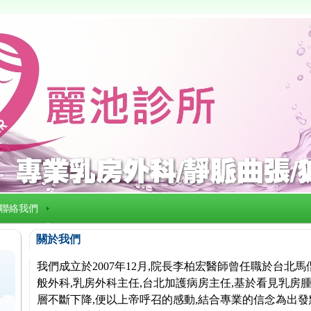
聯絡我們
關於我們
我們成立於2007年12月,院長李柏宏醫師曾任職於台北
般外科,乳房外科主任,台北加護病房主任,基於看見乳房腫
層不斷下降,便以上帝呼召的感動,結合專業的信念為出發