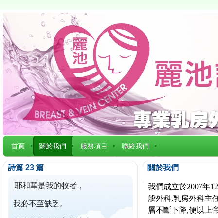
首頁
關於我們
服務項目
聯絡我們
詩篇 23 篇
關於我們
耶和華是我的牧者，
我們成立於2007
般外科,乳房外科主任
我必不至缺乏。
層不斷下降,便以上