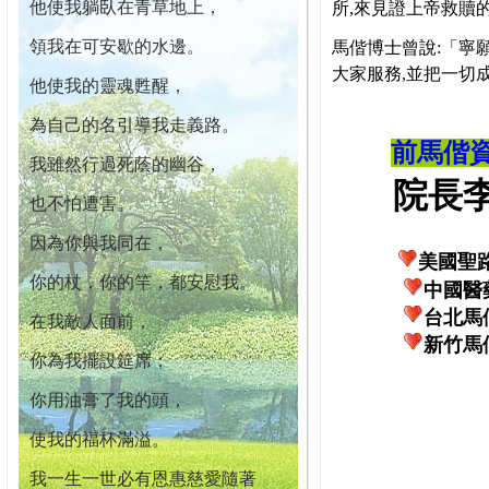
他使我躺臥在青草地上，
所,來見證上帝救贖
領我在可安歇的水邊。
馬偕博士曾說:「寧
大家服務,並把一切
他使我的靈魂甦醒，
為自己的名引導我走義路。
前馬偕
我雖然行過死蔭的幽谷，
院長李柏
也不怕遭害。
因為你與我同在，
美國聖
你的杖，你的竿，都安慰我。
中國醫
台北馬
在我敵人面前，
新竹馬
你為我擺設筵席；
你用油膏了我的頭，
使我的福杯滿溢。
我一生一世必有恩惠慈愛隨著