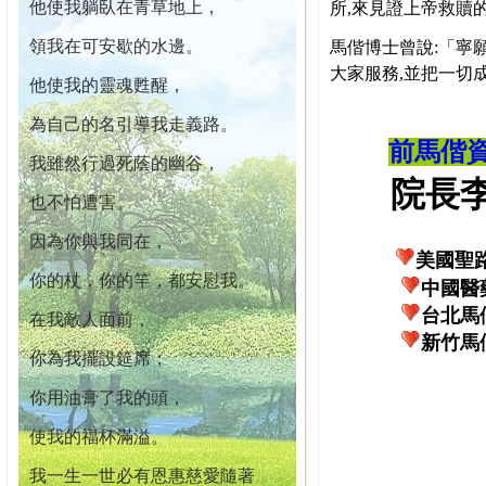
他使我躺臥在青草地上，
所,來見證上帝救贖
領我在可安歇的水邊。
馬偕博士曾說:「寧
大家服務,並把一切
他使我的靈魂甦醒，
為自己的名引導我走義路。
前馬偕
我雖然行過死蔭的幽谷，
院長李柏
也不怕遭害。
因為你與我同在，
美國聖
你的杖，你的竿，都安慰我。
中國醫
台北馬
在我敵人面前，
新竹馬
你為我擺設筵席；
你用油膏了我的頭，
使我的福杯滿溢。
我一生一世必有恩惠慈愛隨著