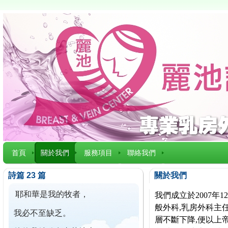
首頁
關於我們
服務項目
聯絡我們
詩篇 23 篇
關於我們
耶和華是我的牧者，
我們成立於2007
般外科,乳房外科主任
我必不至缺乏。
層不斷下降,便以上