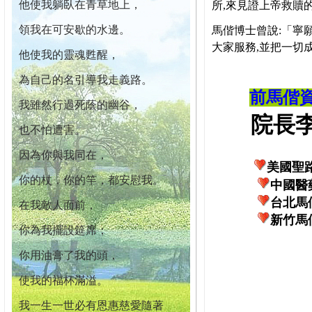
他使我躺臥在青草地上，
所,來見證上帝救贖
領我在可安歇的水邊。
馬偕博士曾說:「寧
大家服務,並把一切
他使我的靈魂甦醒，
為自己的名引導我走義路。
前馬偕
我雖然行過死蔭的幽谷，
院長李柏
也不怕遭害。
因為你與我同在，
美國聖
你的杖，你的竿，都安慰我。
中國醫
台北馬
在我敵人面前，
新竹馬
你為我擺設筵席；
你用油膏了我的頭，
使我的福杯滿溢。
我一生一世必有恩惠慈愛隨著