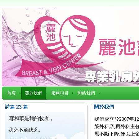
首頁
關於我們
服務項目
聯絡我們
詩篇 23 篇
關於我們
耶和華是我的牧者，
我們成立於2007
般外科,乳房外科主任
我必不至缺乏。
層不斷下降,便以上