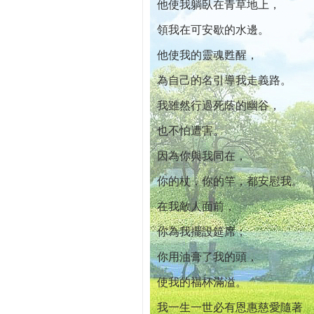
他使我躺臥在青草地上，
領我在可安歇的水邊。
他使我的靈魂甦醒，
為自己的名引導我走義路。
我雖然行過死蔭的幽谷，
也不怕遭害。
因為你與我同在，
你的杖，你的竿，都安慰我。
在我敵人面前，
你為我擺設筵席；
你用油膏了我的頭，
使我的福杯滿溢。
我一生一世必有恩惠慈愛隨著