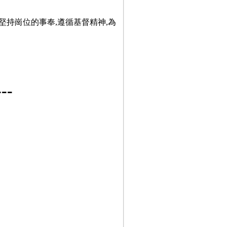
堅持崗位的事奉,遵循基督精神,為
-