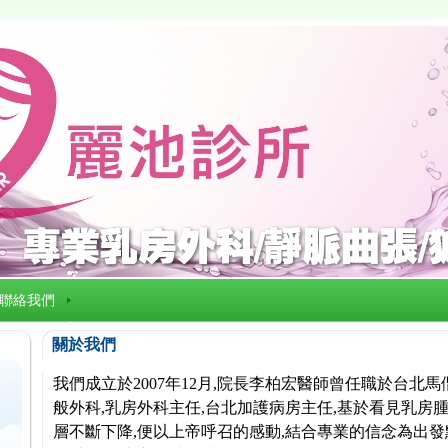
聯絡我們
關於我們
我們成立於2007年12月,院長李柏宏醫師曾任職於台北
般外科,乳房外科主任,台北加護病房主任,基於看見乳房腫
層不斷下降,便以上帝呼召的感動,結合專業的信念為出發