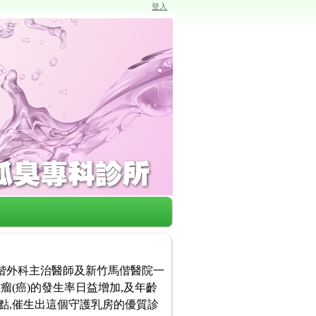
登入
馬偕外科主治醫師及新竹馬偕醫院一
瘤(癌)的發生率日益增加,及年齡
點,催生出這個守護乳房的優質診