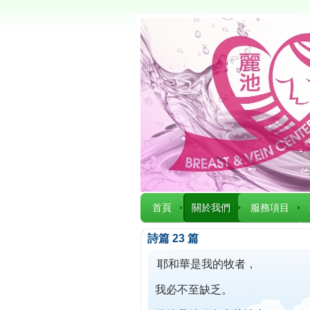
首頁
關於我們
服務項目
詩篇 23 篇
耶和華是我的牧者，
我必不至缺乏。