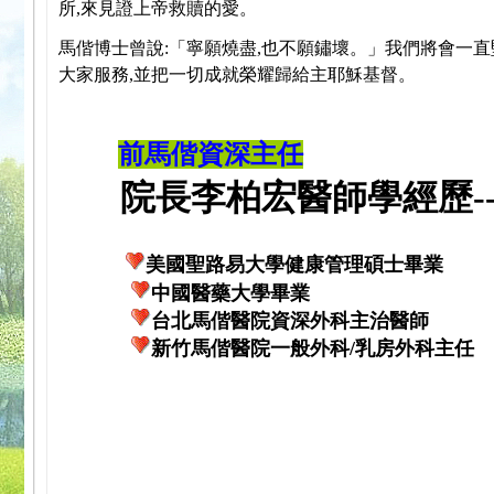
所,來見證上帝救贖的愛。
馬偕博士曾說:「寧願燒盡,也不願鏽壞。」我們將會一直
大家服務,並把一切成就榮耀歸給主耶穌基督。
前馬偕資深主任
院長李柏宏醫師學經歷---
美國聖路易大學健康管理碩士畢業
中國醫藥大學畢業
台北馬偕醫院資深外科主治醫師
新竹馬偕醫院一般外科/乳房外科主任