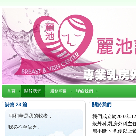
首頁
關於我們
服務項目
聯絡我們
詩篇 23 篇
關於我們
耶和華是我的牧者，
我們成立於2007
般外科,乳房外科主任
我必不至缺乏。
層不斷下降,便以上