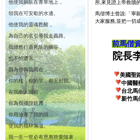
他使我躺臥在青草地上，
所,來見證上帝救贖
領我在可安歇的水邊。
馬偕博士曾說:「寧
大家服務,並把一切
他使我的靈魂甦醒，
為自己的名引導我走義路。
前馬偕
我雖然行過死蔭的幽谷，
院長李柏
也不怕遭害。
因為你與我同在，
美國聖
你的杖，你的竿，都安慰我。
中國醫
台北馬
在我敵人面前，
新竹馬
你為我擺設筵席；
你用油膏了我的頭，
使我的福杯滿溢。
我一生一世必有恩惠慈愛隨著