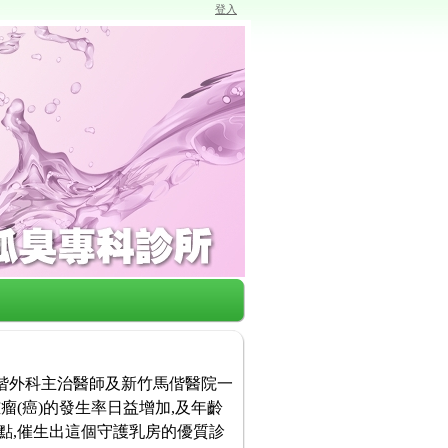
登入
馬偕外科主治醫師及新竹馬偕醫院一
瘤(癌)的發生率日益增加,及年齡
點,催生出這個守護乳房的優質診