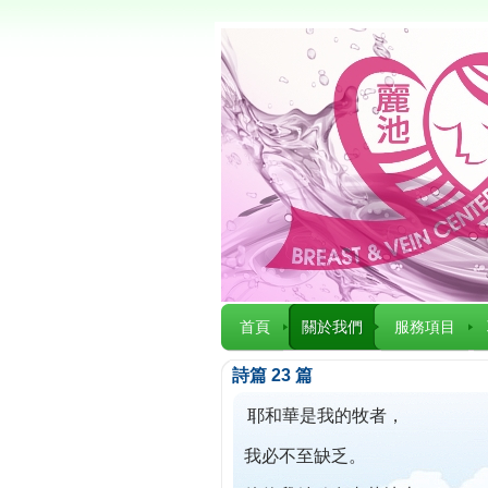
首頁
關於我們
服務項目
詩篇 23 篇
耶和華是我的牧者，
我必不至缺乏。