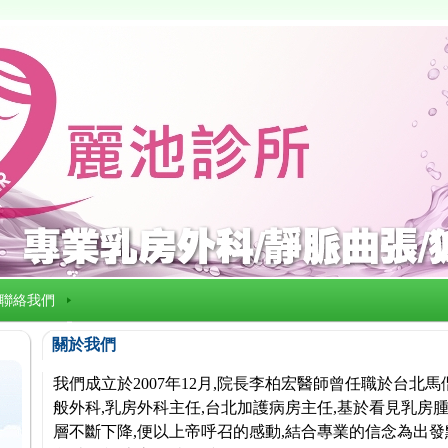
聯絡我們
關於我們
我們成立於2007年12月,院長李柏宏醫師曾任職於台北
般外科,乳房外科主任,台北加護病房主任,基於看見乳房腫
層不斷下降,便以上帝呼召的感動,結合專業的信念為出發