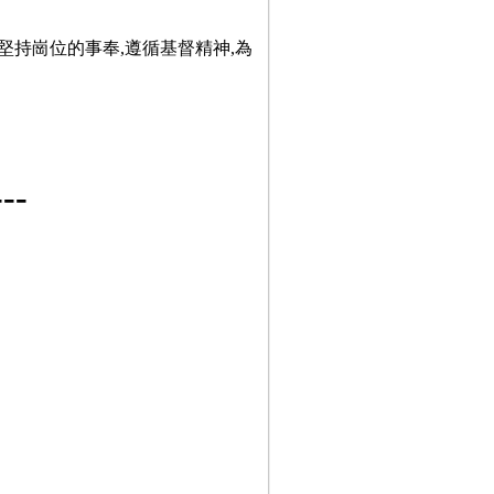
堅持崗位的事奉,遵循基督精神,為
-