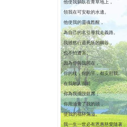
他使我躺臥在青草地上，
領我在可安歇的水邊。
他使我的靈魂甦醒，
為自己的名引導我走義路。
我雖然行過死蔭的幽谷，
也不怕遭害。
因為你與我同在，
你的杖，你的竿，都安慰我。
在我敵人面前，
你為我擺設筵席；
你用油膏了我的頭，
使我的福杯滿溢。
我一生一世必有恩惠慈愛隨著