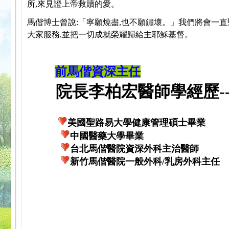
所,來見證上帝救贖的愛。
馬偕博士曾說:「寧願燒盡,也不願鏽壞。」我們將會一直
大家服務,並把一切成就榮耀歸給主耶穌基督。
前馬偕資深主任
院長李柏宏醫師學經歷---
美國聖路易大學健康管理碩士畢業
中國醫藥大學畢業
台北馬偕醫院資深外科主治醫師
新竹馬偕醫院一般外科/乳房外科主任