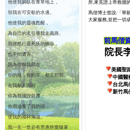
他使我躺臥在青草地上，
所,來見證上帝救贖
領我在可安歇的水邊。
馬偕博士曾說:「寧
大家服務,並把一切
他使我的靈魂甦醒，
為自己的名引導我走義路。
前馬偕
我雖然行過死蔭的幽谷，
院長李柏
也不怕遭害。
因為你與我同在，
美國聖
你的杖，你的竿，都安慰我。
中國醫
台北馬
在我敵人面前，
新竹馬
你為我擺設筵席；
你用油膏了我的頭，
使我的福杯滿溢。
我一生一世必有恩惠慈愛隨著