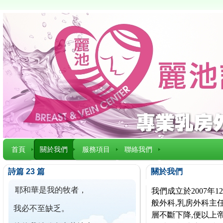
首頁
關於我們
服務項目
聯絡我們
詩篇 23 篇
關於我們
耶和華是我的牧者，
我們成立於2007
般外科,乳房外科主任
我必不至缺乏。
層不斷下降,便以上