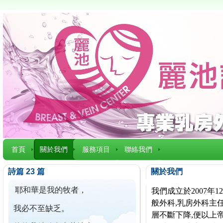
首頁
關於我們
服務項目
聯絡我們
詩篇 23 篇
關於我們
耶和華是我的牧者，
我們成立於2007
般外科,乳房外科主任
我必不至缺乏。
層不斷下降,便以上