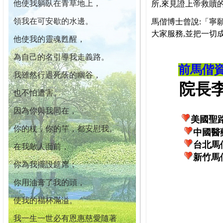
他使我躺臥在青草地上，
所,來見證上帝救贖
領我在可安歇的水邊。
馬偕博士曾說:「寧
大家服務,並把一切
他使我的靈魂甦醒，
為自己的名引導我走義路。
前馬偕
我雖然行過死蔭的幽谷，
院長李柏
也不怕遭害。
因為你與我同在，
美國聖
你的杖，你的竿，都安慰我。
中國醫
台北馬
在我敵人面前，
新竹馬
你為我擺設筵席；
你用油膏了我的頭，
使我的福杯滿溢。
我一生一世必有恩惠慈愛隨著