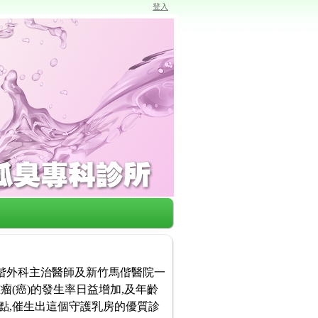
登入
馬偕外科主治醫師及新竹馬偕醫院一
瘤(癌)的發生率日益增加,及年齡
點,催生出這個守護乳房的優質診