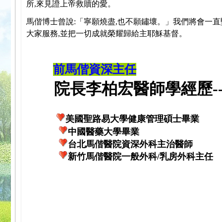
所,來見證上帝救贖的愛。
馬偕博士曾說:「寧願燒盡,也不願鏽壞。」我們將會一直
大家服務,並把一切成就榮耀歸給主耶穌基督。
前馬偕資深主任
院長李柏宏醫師學經歷---
美國聖路易大學健康管理碩士畢業
中國醫藥大學畢業
台北馬偕醫院資深外科主治醫師
新竹馬偕醫院一般外科/乳房外科主任