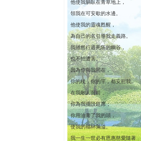
他使我躺臥在青草地上，
領我在可安歇的水邊。
他使我的靈魂甦醒，
為自己的名引導我走義路。
我雖然行過死蔭的幽谷，
也不怕遭害。
因為你與我同在，
你的杖，你的竿，都安慰我。
在我敵人面前，
你為我擺設筵席；
你用油膏了我的頭，
使我的福杯滿溢。
我一生一世必有恩惠慈愛隨著