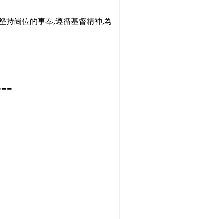
堅持崗位的事奉,遵循基督精神,為
-