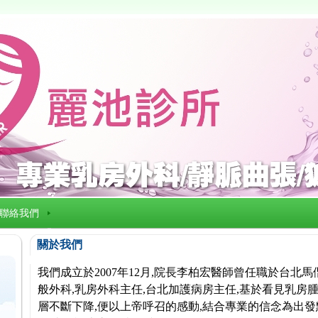
聯絡我們
關於我們
我們成立於2007年12月,院長李柏宏醫師曾任職於台北
般外科,乳房外科主任,台北加護病房主任,基於看見乳房腫
層不斷下降,便以上帝呼召的感動,結合專業的信念為出發