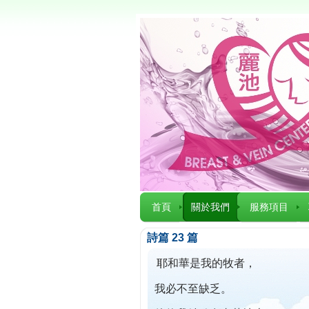
首頁
關於我們
服務項目
詩篇 23 篇
耶和華是我的牧者，
我必不至缺乏。