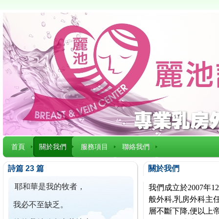
首頁
關於我們
服務項目
聯絡我們
詩篇 23 篇
關於我們
耶和華是我的牧者，
我們成立於2007
般外科,乳房外科主任
我必不至缺乏。
層不斷下降,便以上