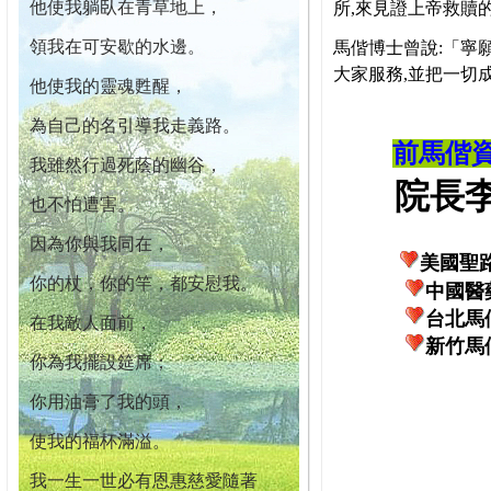
他使我躺臥在青草地上，
所,來見證上帝救贖
領我在可安歇的水邊。
馬偕博士曾說:「寧
大家服務,並把一切
他使我的靈魂甦醒，
為自己的名引導我走義路。
前馬偕
我雖然行過死蔭的幽谷，
院長李柏
也不怕遭害。
因為你與我同在，
美國聖
你的杖，你的竿，都安慰我。
中國醫
台北馬
在我敵人面前，
新竹馬
你為我擺設筵席；
你用油膏了我的頭，
使我的福杯滿溢。
我一生一世必有恩惠慈愛隨著