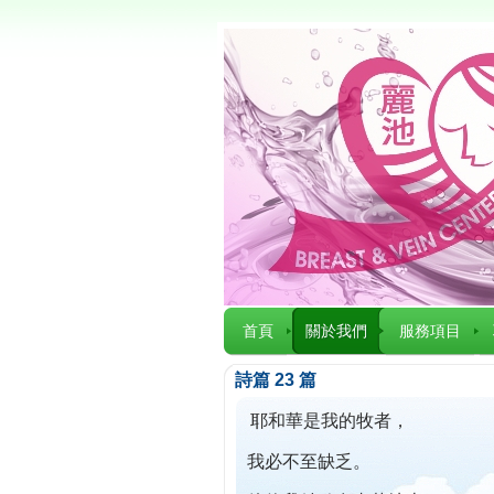
首頁
關於我們
服務項目
詩篇 23 篇
耶和華是我的牧者，
我必不至缺乏。