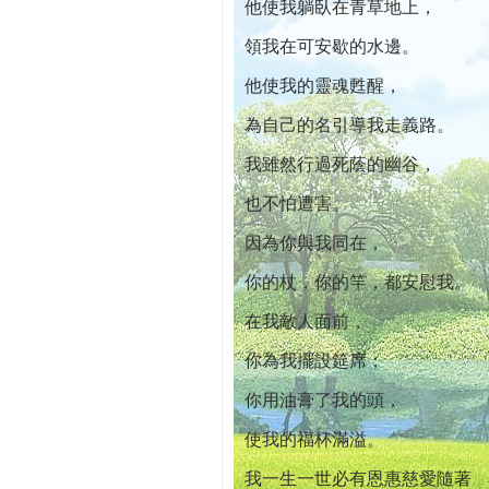
他使我躺臥在青草地上，
領我在可安歇的水邊。
他使我的靈魂甦醒，
為自己的名引導我走義路。
我雖然行過死蔭的幽谷，
也不怕遭害。
因為你與我同在，
你的杖，你的竿，都安慰我。
在我敵人面前，
你為我擺設筵席；
你用油膏了我的頭，
使我的福杯滿溢。
我一生一世必有恩惠慈愛隨著