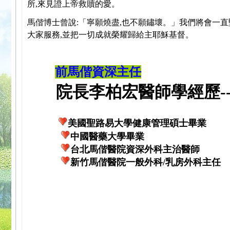
所,來見證上帝救贖的愛。
馬偕博士曾說:「寧願燒盡,也不願鏽壞。」我們將會一直
大家服務,並把一切成就榮耀歸給主耶穌基督。
前馬偕資深主任
院長李柏宏醫師學經歷---
美國聖路易大學健康管理碩士畢業
中國醫藥大學畢業
台北馬偕醫院資深外科主治醫師
新竹馬偕醫院一般外科/乳房外科主任