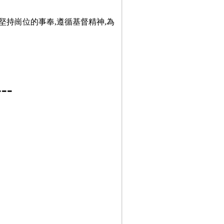
堅持崗位的事奉,遵循基督精神,為
-