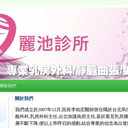
聯絡我們
關於我們
我們成立於2007年12月,院長李柏宏醫師曾任職於台北
般外科,乳房外科主任,台北加護病房主任,基於看見乳房腫
層不斷下降,便以上帝呼召的感動,結合專業的信念為出發