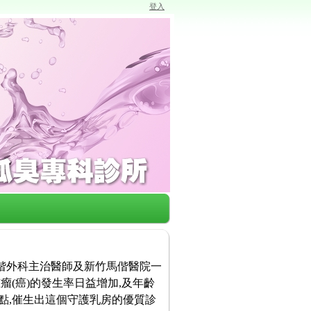
登入
馬偕外科主治醫師及新竹馬偕醫院一
瘤(癌)的發生率日益增加,及年齡
點,催生出這個守護乳房的優質診