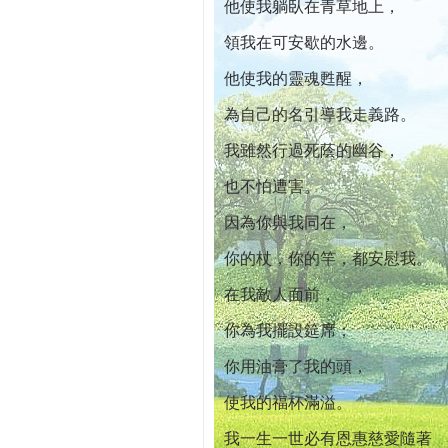
他使我躺臥在青草地上，
領我在可安歇的水邊。
他使我的靈魂甦醒，
為自己的名引導我走義路。
我雖然行過死蔭的幽谷，
也不怕遭害。
因為你與我同在，
你的杖，你的竿，都安慰我。
在我敵人面前，
你為我擺設筵席；
你用油膏了我的頭，
使我的福杯滿溢。
我一生一世必有恩惠慈愛隨著