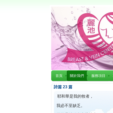
首頁
關於我們
服務項目
詩篇 23 篇
耶和華是我的牧者，
我必不至缺乏。