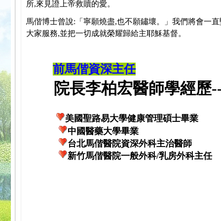
所,來見證上帝救贖的愛。
馬偕博士曾說:「寧願燒盡,也不願鏽壞。」我們將會一直
大家服務,並把一切成就榮耀歸給主耶穌基督。
前馬偕資深主任
院長李柏宏醫師學經歷---
美國聖路易大學健康管理碩士畢業
中國醫藥大學畢業
台北馬偕醫院資深外科主治醫師
新竹馬偕醫院一般外科/乳房外科主任