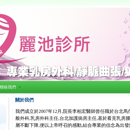
聯絡我們
關於我們
我們成立於2007年12月,院長李柏宏醫師曾任職於台北
般外科,乳房外科主任,台北加護病房主任,基於看見乳房腫
層不斷下降,便以上帝呼召的感動,結合專業的信念為出發