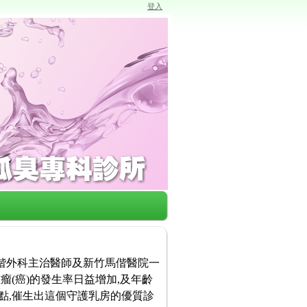
登入
馬偕外科主治醫師及新竹馬偕醫院一
瘤(癌)的發生率日益增加,及年齡
點,催生出這個守護乳房的優質診