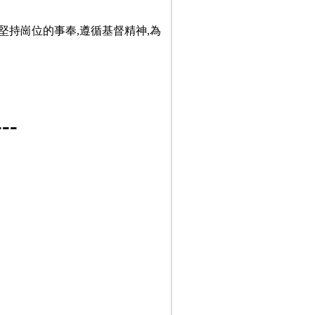
堅持崗位的事奉,遵循基督精神,為
-