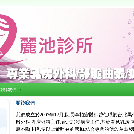
聯絡我們
關於我們
我們成立於2007年12月,院長李柏宏醫師曾任職於台北
般外科,乳房外科主任,台北加護病房主任,基於看見乳房腫
層不斷下降,便以上帝呼召的感動,結合專業的信念為出發