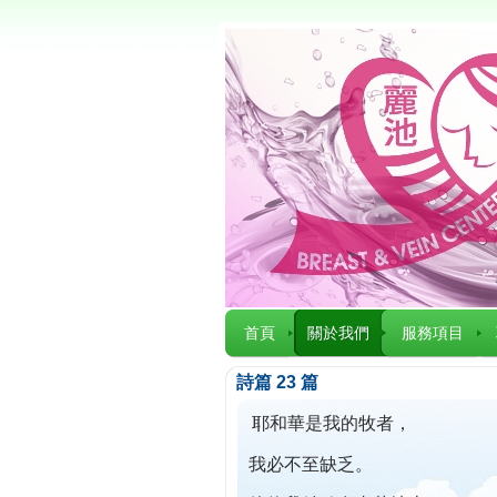
首頁
關於我們
服務項目
詩篇 23 篇
耶和華是我的牧者，
我必不至缺乏。