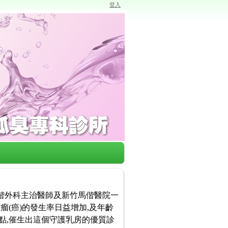
登入
馬偕外科主治醫師及新竹馬偕醫院一
瘤(癌)的發生率日益增加,及年齡
點,催生出這個守護乳房的優質診