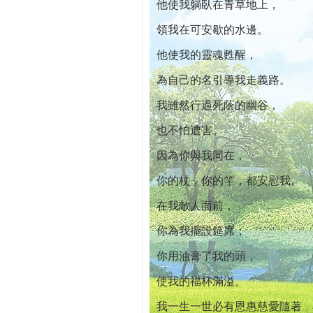
他使我躺臥在青草地上，
領我在可安歇的水邊。
他使我的靈魂甦醒，
為自己的名引導我走義路。
我雖然行過死蔭的幽谷，
也不怕遭害。
因為你與我同在，
你的杖，你的竿，都安慰我。
在我敵人面前，
你為我擺設筵席；
你用油膏了我的頭，
使我的福杯滿溢。
我一生一世必有恩惠慈愛隨著