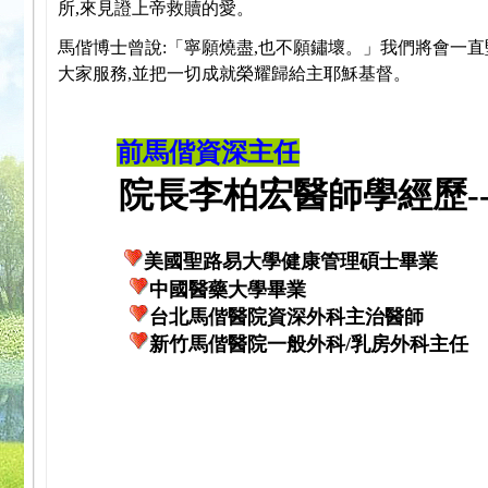
所,來見證上帝救贖的愛。
馬偕博士曾說:「寧願燒盡,也不願鏽壞。」我們將會一直
大家服務,並把一切成就榮耀歸給主耶穌基督。
前馬偕資深主任
院長李柏宏醫師學經歷---
美國聖路易大學健康管理碩士畢業
中國醫藥大學畢業
台北馬偕醫院資深外科主治醫師
新竹馬偕醫院一般外科/乳房外科主任