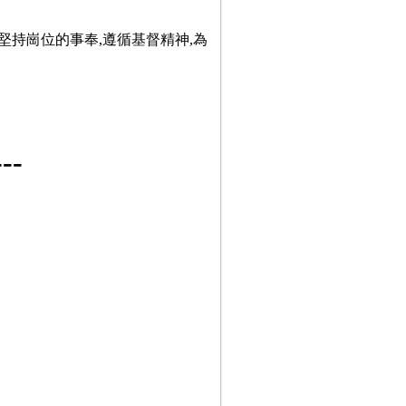
堅持崗位的事奉,遵循基督精神,為
-