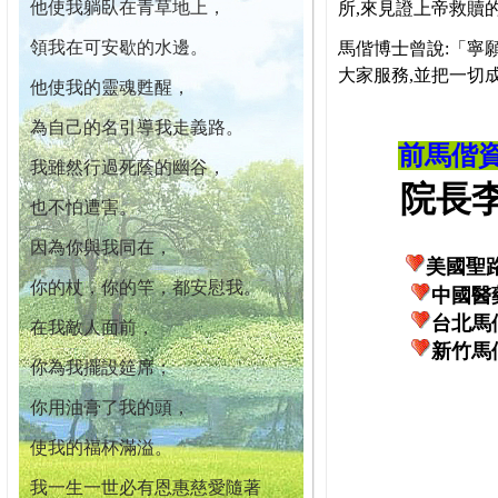
他使我躺臥在青草地上，
所,來見證上帝救贖
領我在可安歇的水邊。
馬偕博士曾說:「寧
大家服務,並把一切
他使我的靈魂甦醒，
為自己的名引導我走義路。
前馬偕
我雖然行過死蔭的幽谷，
院長李柏
也不怕遭害。
因為你與我同在，
美國聖
你的杖，你的竿，都安慰我。
中國醫
台北馬
在我敵人面前，
新竹馬
你為我擺設筵席；
你用油膏了我的頭，
使我的福杯滿溢。
我一生一世必有恩惠慈愛隨著