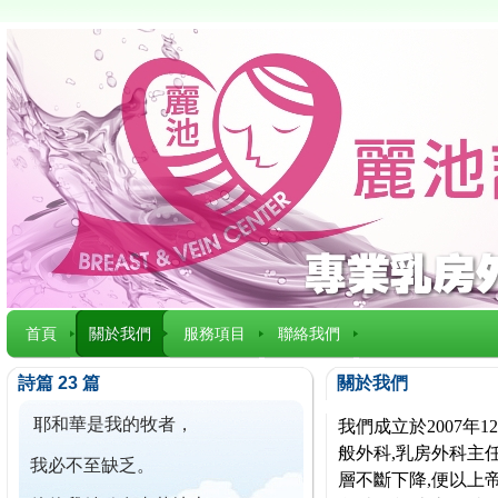
首頁
關於我們
服務項目
聯絡我們
詩篇 23 篇
關於我們
耶和華是我的牧者，
我們成立於2007
般外科,乳房外科主任
我必不至缺乏。
層不斷下降,便以上