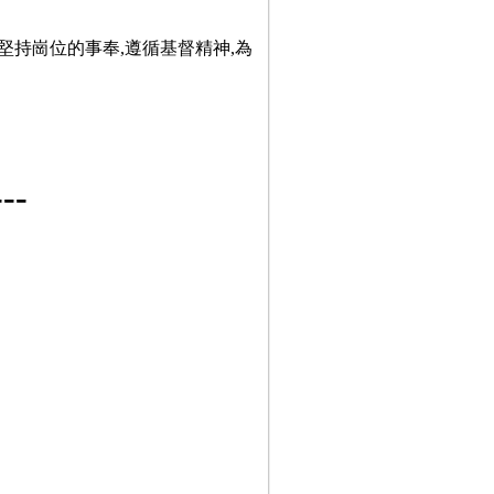
堅持崗位的事奉,遵循基督精神,為
-