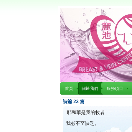
首頁
關於我們
服務項目
詩篇 23 篇
耶和華是我的牧者，
我必不至缺乏。