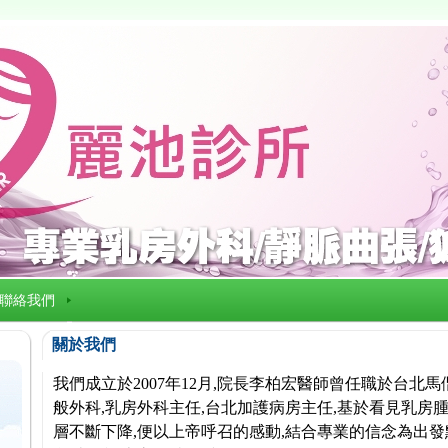
聯絡我們
關於我們
我們成立於2007年12月,院長李柏宏醫師曾任職於台北
般外科,乳房外科主任,台北加護病房主任,基於看見乳房腫
層不斷下降,便以上帝呼召的感動,結合專業的信念為出發