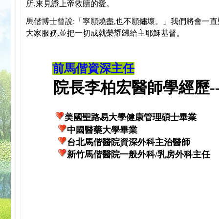
所,來見證上帝救贖的愛。
馬偕博士曾說:「寧願燒盡,也不願鏽壞。」我們將會一直
大家服務,並把一切成就榮耀歸給主耶穌基督。
前馬偕資深主任
院長李柏宏醫師學經歷---
美國聖路易大學健康管理碩士畢業
中國醫藥大學畢業
台北馬偕醫院資深外科主治醫師
新竹馬偕醫院一般外科/乳房外科主任