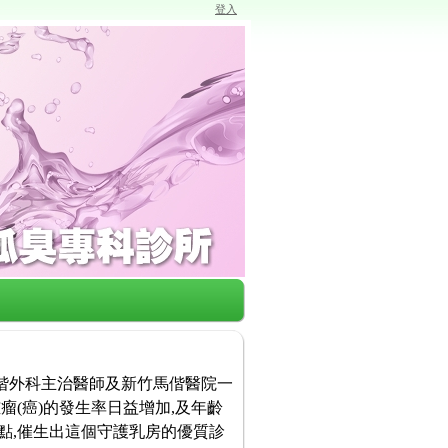
登入
馬偕外科主治醫師及新竹馬偕醫院一
瘤(癌)的發生率日益增加,及年齡
點,催生出這個守護乳房的優質診