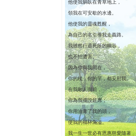
他使我躺臥在青草地上，
領我在可安歇的水邊。
他使我的靈魂甦醒，
為自己的名引導我走義路。
我雖然行過死蔭的幽谷，
也不怕遭害。
因為你與我同在，
你的杖，你的竿，都安慰我。
在我敵人面前，
你為我擺設筵席；
你用油膏了我的頭，
使我的福杯滿溢。
我一生一世必有恩惠慈愛隨著