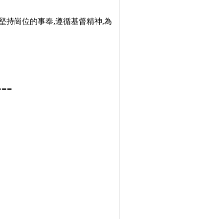
堅持崗位的事奉,遵循基督精神,為
-