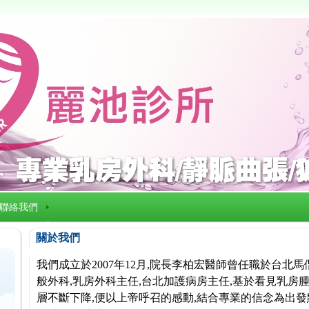
聯絡我們
關於我們
我們成立於2007年12月,院長李柏宏醫師曾任職於台北
般外科,乳房外科主任,台北加護病房主任,基於看見乳房腫
層不斷下降,便以上帝呼召的感動,結合專業的信念為出發