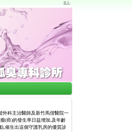
登入
馬偕外科主治醫師及新竹馬偕醫院一
瘤(癌)的發生率日益增加,及年齡
點,催生出這個守護乳房的優質診