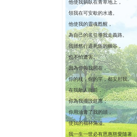
他使我躺臥在青草地上，
領我在可安歇的水邊。
他使我的靈魂甦醒，
為自己的名引導我走義路。
我雖然行過死蔭的幽谷，
也不怕遭害。
因為你與我同在，
你的杖，你的竿，都安慰我。
在我敵人面前，
你為我擺設筵席；
你用油膏了我的頭，
使我的福杯滿溢。
我一生一世必有恩惠慈愛隨著