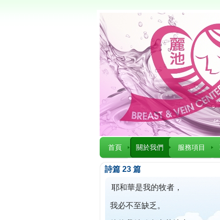
首頁
關於我們
服務項目
詩篇 23 篇
耶和華是我的牧者，
我必不至缺乏。