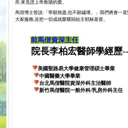
所,來見證上帝救贖的愛。
馬偕博士曾說:「寧願燒盡,也不願鏽壞。」我們將會一直
大家服務,並把一切成就榮耀歸給主耶穌基督。
前馬偕資深主任
院長李柏宏醫師學經歷---
美國聖路易大學健康管理碩士畢業
中國醫藥大學畢業
台北馬偕醫院資深外科主治醫師
新竹馬偕醫院一般外科/乳房外科主任